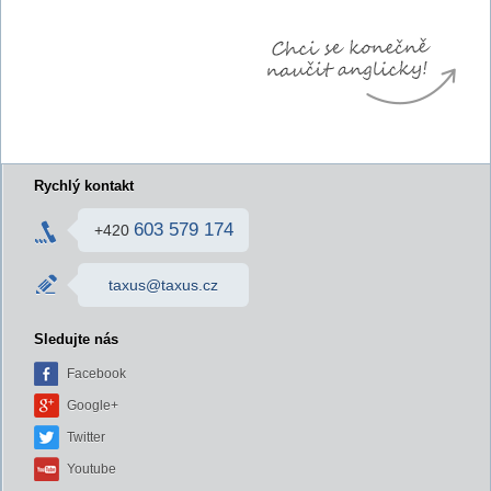
Rychlý kontakt
603 579 174
+420
taxus@taxus.cz
Sledujte nás
Facebook
Google+
Twitter
Youtube