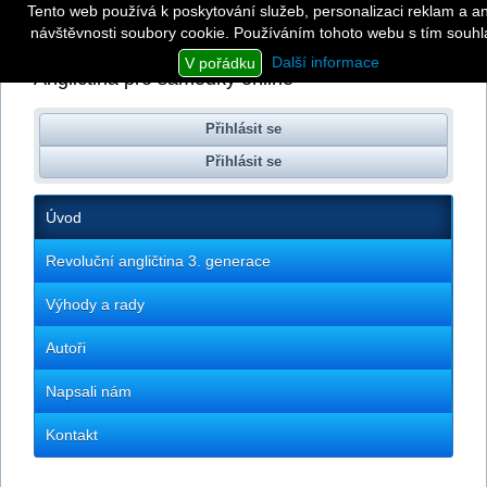
Tento web používá k poskytování služeb, personalizaci reklam a a
návštěvnosti soubory cookie. Používáním tohoto webu s tím souhla
Revoluční angličtina
3. generace
Další informace
V pořádku
Angličtina pro samouky online
Přihlásit se
Přihlásit se
Úvod
Revoluční angličtina 3. generace
Výhody a rady
Autoři
Napsali nám
Kontakt