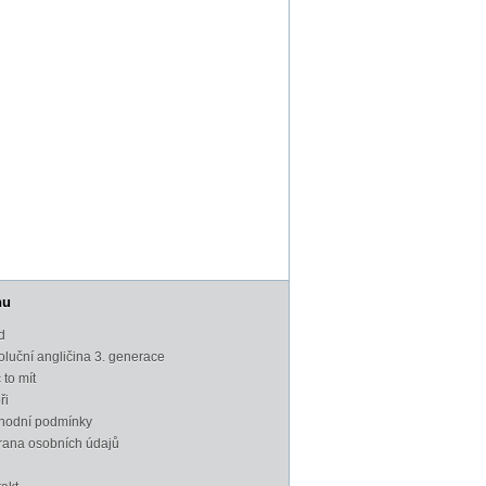
nu
d
luční angličina 3. generace
 to mít
ři
hodní podmínky
rana osobních údajů