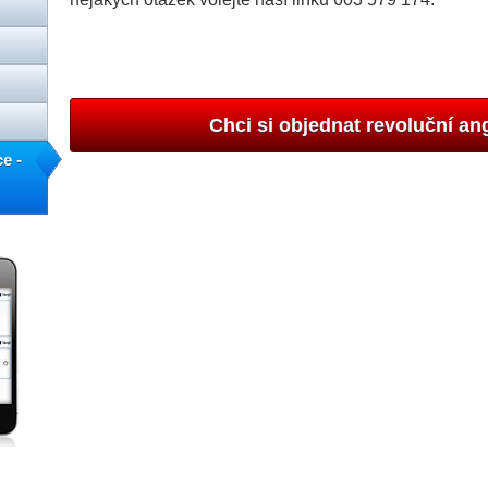
Chci si objednat revoluční an
e -