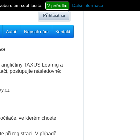
webu s tím souhlasíte.
Další informace
V pořádku
Přihlásit se
Autoři
Napsali nám
Kontakt
race
 angličtiny TAXUS Learnig a
tači, postupujte následovně:
ky.cz
 počítače, ve kterém chcete
 při registraci. V případě