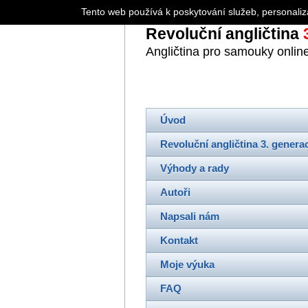
Tento web používá k poskytování služeb, personaliz
Revoluční angličtina
3
Angličtina pro samouky onlin
Úvod
Revoluční angličtina 3. genera
Výhody a rady
Autoři
Napsali nám
Kontakt
Moje výuka
FAQ