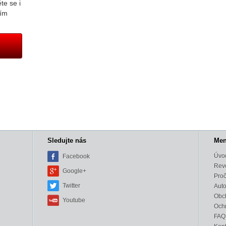
te se i
ním
Sledujte nás
Me
Úvo
Facebook
Revo
Google+
Proč
Twitter
Auto
Obc
Youtube
Och
FAQ