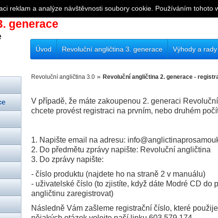
aci reklam a analýze návštěvnosti soubory cookie. Používáním tohoto 
. generace
e
Úvod
Revoluční angličtina 3. generace
Výhody a rady
»
Revoluční angličtina 3.0
Revoluční angličtina 2. generace - regist
V případě, že máte zakoupenou 2. generaci Revoluční
ce
chcete provést registraci na prvním, nebo druhém počí
1. Napište email na adresu: info@anglictinaprosamou
2. Do předmětu zprávy napište: Revoluční angličtina
3. Do zprávy napište:
- číslo produktu (najdete ho na straně 2 v manuálu)
- uživatelské číslo (to zjistíte, když dáte Modré CD do
angličtinu zaregistrovat)
Následně Vám zašleme registrační číslo, které použijete
nějakých otázek volejte naší linku 603 579 174.