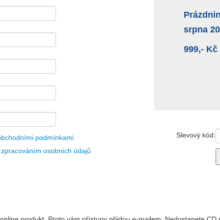
Prázdni
srpna
20
999,- Kč
Slevový kód:
obchodními podmínkami
e
zpracováním osobních údajů
 online produkt. Proto vám přístupy přijdou e-mailem. Nedostanete CD p