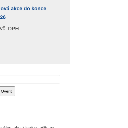
nová akce do konce
26
vč. DPH
oštou, ale aktivně se učíte na