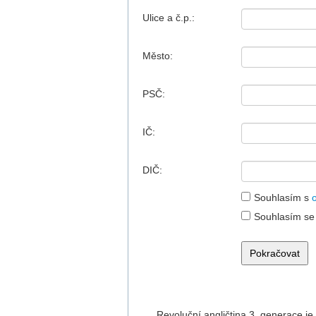
Ulice a č.p.:
Město:
PSČ:
IČ:
DIČ:
Souhlasím s
Souhlasím s
Revoluční angličtina 3. generace je