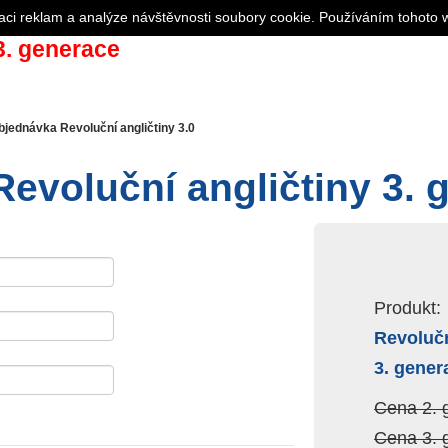
aci reklam a analýze návštěvnosti soubory cookie. Používáním tohoto 
. generace
bjednávka Revoluční angličtiny 3.0
evoluční angličtiny 3. 
Produkt:
Revolučn
3. gener
Cena 2. 
Cena 3. 