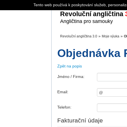
Tento web používá k poskytování služeb, personaliz
Revoluční angličtina
3
Angličtina pro samouky
»
»
Revoluční angličtina 3.0
Moje výuka
O
Objednávka R
Zpět na popis
Jméno / Firma:
Email:
Telefon:
Fakturační údaje