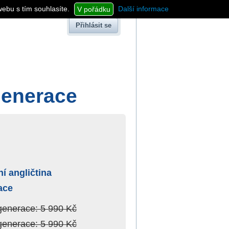
webu s tím souhlasíte.
Další informace
V pořádku
Přihlásit se
generace
í angličtina
ace
generace: 5 990 Kč
generace: 5 990 Kč