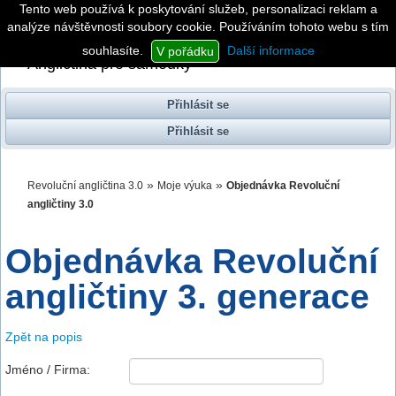
Tento web používá k poskytování služeb, personalizaci reklam a
analýze návštěvnosti soubory cookie. Používáním tohoto webu s tím
Revoluční angličtina
3. generace
souhlasíte.
Další informace
V pořádku
Angličtina pro samouky
Přihlásit se
Přihlásit se
»
»
Revoluční angličtina 3.0
Moje výuka
Objednávka Revoluční
angličtiny 3.0
Objednávka Revoluční
angličtiny 3. generace
Zpět na popis
Jméno / Firma: