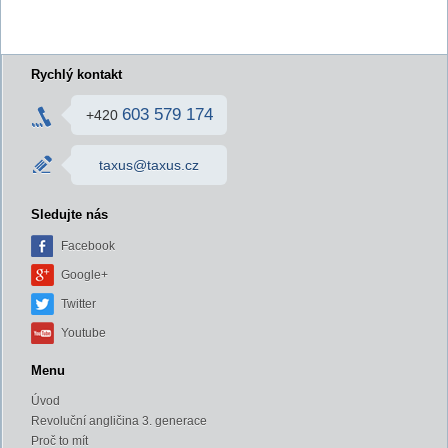
Rychlý kontakt
603 579 174
+420
taxus@taxus.cz
Sledujte nás
Facebook
Google+
Twitter
Youtube
Menu
Úvod
Revoluční angličina 3. generace
Proč to mít