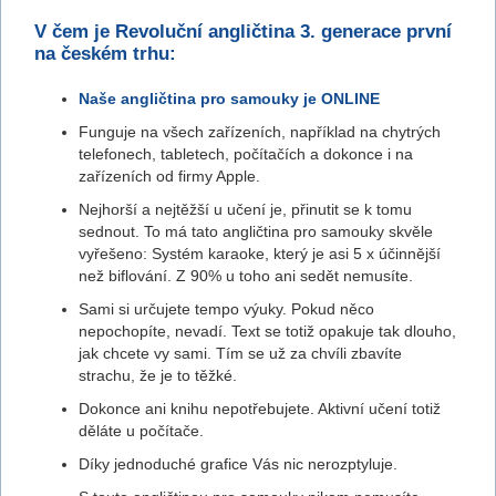
V čem je Revoluční angličtina 3. generace první
na českém trhu:
Naše angličtina pro samouky je ONLINE
Funguje na všech zařízeních, například na chytrých
telefonech, tabletech, počítačích a dokonce i na
zařízeních od firmy Apple.
Nejhorší a nejtěžší u učení je, přinutit se k tomu
sednout. To má tato angličtina pro samouky skvěle
vyřešeno: Systém karaoke, který je asi 5 x účinnější
než biflování. Z 90% u toho ani sedět nemusíte.
Sami si určujete tempo výuky. Pokud něco
nepochopíte, nevadí. Text se totiž opakuje tak dlouho,
jak chcete vy sami. Tím se už za chvíli zbavíte
strachu, že je to těžké.
Dokonce ani knihu nepotřebujete. Aktivní učení totiž
děláte u počítače.
Díky jednoduché grafice Vás nic nerozptyluje.