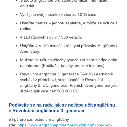
S touto angličtinou pro samouky nikam nemusíte
dojíždět.
Využijete svůj mozek 5x více za 10 % času.
Ušetříte peníze – jednou zaplatíte, a může se učit celá
rodina.
4 113 různých slov v 7 958 větách.
Uslyšíte 4 rodilé mluvčí s různými přízvuky. Angličany i
Američany.
Můžete se učit na všechy typech zařízení s připojením
na internet. (Počítače, tablety, mobilní telefony)
Revoluční angličtina 3. generace TAXUS Learning®
vychází z předchozí, velmi úspěšné Revoluční
angličtiny 2. a 1. generace. Prvních dvou generací jste
si zakoupili více než 500 000 CD!
Podívejte se na rady, jak se nejlépe učit angličtinu
s Revoluční angličtinou 3. generace
5 tipů pro samostudium angličtiny
zde:
https://www.anglictinaprosamouky.cz/blog/5-tipu-pro-