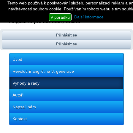
Tento web používá k poskytování služeb, personalizaci reklam a a
návštěvnosti soubory cookie. Používáním tohoto webu s tím souhla
Revoluční angličtina
3. generace
Další informace
V pořádku
Angličtina pro samouky online
Přihlásit se
Přihlásit se
Úvod
Revoluční angličtina 3. generace
Výhody a rady
Autoři
Napsali nám
Kontakt